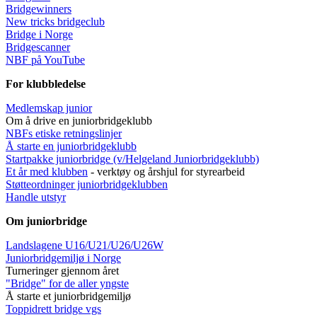
Bridgewinners
New tricks bridgeclub
Bridge i Norge
Bridgescanner
NBF på YouTube
For klubbledelse
Medlemskap junior
Om å drive en juniorbridgeklubb
NBFs etiske retningslinjer
Å starte en juniorbridgeklubb
Startpakke juniorbridge (v/Helgeland Juniorbridgeklub
b)
Et år med klubben
- verktøy og årshjul for styrearbeid
Støtteordninger juniorbridgeklubben
Handle utstyr
Om juniorbridge
Landslagene U16/U21/U26/U26W
Juniorbridgemiljø i Norge
Turneringer gjennom året
"Bridge" for de aller yngste
Å starte et juniorbridgemiljø
Toppidrett bridge vgs