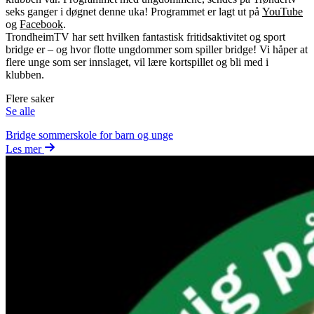
seks ganger i døgnet denne uka! Programmet er lagt ut på
YouTube
og
Facebook
.
TrondheimTV har sett hvilken fantastisk fritidsaktivitet og sport
bridge er – og hvor flotte ungdommer som spiller bridge! Vi håper at
flere unge som ser innslaget, vil lære kortspillet og bli med i
klubben.
Flere saker
Se alle
Bridge sommerskole for barn og unge
Les mer