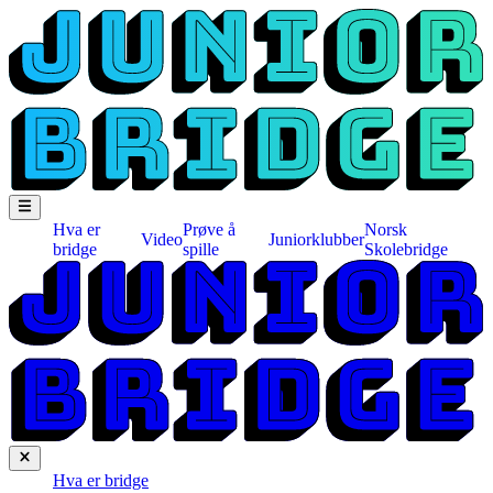
Hva er
Prøve å
Norsk
Video
Juniorklubber
bridge
spille
Skolebridge
Hva er bridge