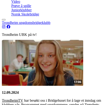
Video
Prøve å spille
Juniorklubber
Norsk Skolebridge
Trondheim ungdomsbridgeklubb
Trondheim UBK på tv!
12.09.2024
TrondheimTV
har besøkt oss i Bridgehuset for å lage et innslag om
klubben vår. Programmet med ungdommene, sendes på Trøndertv