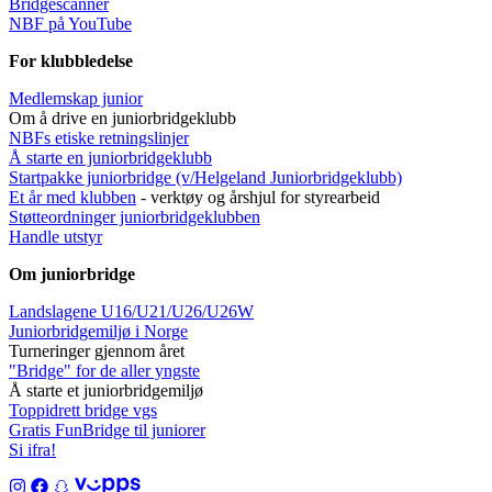
Bridgescanner
NBF på YouTube
For klubbledelse
Medlemskap junior
Om å drive en juniorbridgeklubb
NBFs etiske retningslinjer
Å starte en juniorbridgeklubb
Startpakke juniorbridge (v/Helgeland Juniorbridgeklub
b)
Et år med klubben
- verktøy og årshjul for styrearbeid
Støtteordninger juniorbridgeklubben
Handle utstyr
Om juniorbridge
Landslagene U16/U21/U26/U26W
Juniorbridgemiljø i Norge
Turneringer gjennom året
"Bridge" for de aller yngste
Å starte et juniorbridgemiljø
Toppidrett bridge vgs
Gratis FunBridge til juniorer
Si ifra!