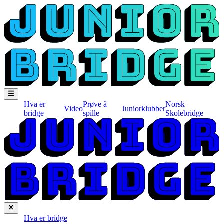
Hva er
Prøve å
Norsk
Video
Juniorklubber
bridge
spille
Skolebridge
Hva er bridge