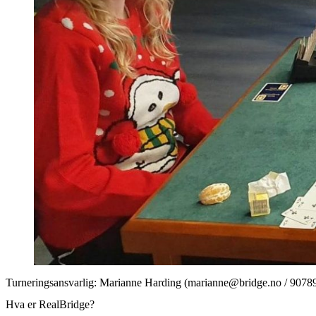
Turneringsansvarlig: Marianne Harding (marianne@bridge.no / 9078
Hva er RealBridge?