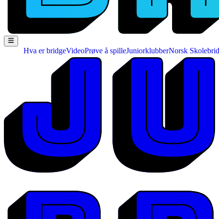
Hva er bridge
Video
Prøve å spille
Juniorklubber
Norsk Skolebri