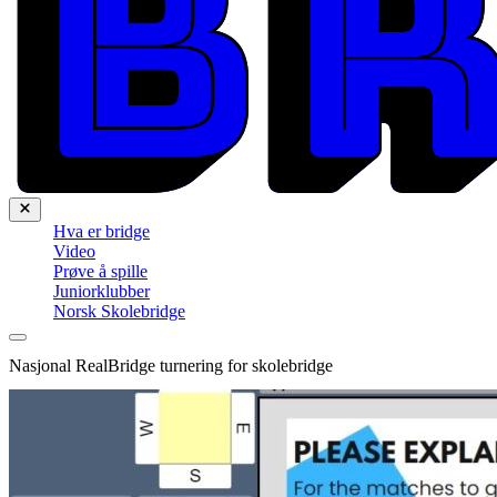
Hva er bridge
Video
Prøve å spille
Juniorklubber
Norsk Skolebridge
Nasjonal RealBridge turnering for skolebridge