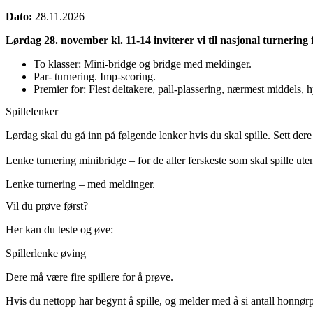
Dato:
28.11.2026
Lørdag 28. november kl. 11-14 inviterer vi til nasjonal turnerin
To klasser: Mini-bridge og bridge med meldinger.
Par- turnering. Imp-scoring.
Premier for: Flest deltakere, pall-plassering, nærmest middels, h
Spillelenker
Lørdag skal du gå inn på følgende lenker hvis du skal spille. Sett der
Lenke turnering minibridge – for de aller ferskeste som skal spille ute
Lenke turnering – med meldinger.
Vil du prøve først?
Her kan du teste og øve:
Spillerlenke øving
Dere må være fire spillere for å prøve.
Hvis du nettopp har begynt å spille, og melder med å si antall honnør