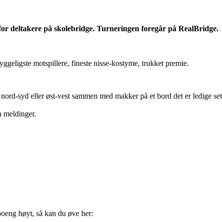
g for deltakere på skolebridge. Turneringen foregår på RealBridge.
yggeligste motspillere, fineste nisse-kostyme, trukket premie.
e nord-syd eller øst-vest sammen med makker på et bord det er ledige set
n meldinger.
poeng høyt, så kan du øve her: