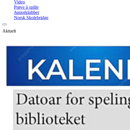
Video
Prøve å spille
Juniorklubber
Norsk Skolebridge
Aktuelt