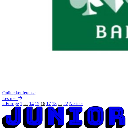
Online konferanse
Les mer
« Forrige
1
…
14
15
16
17
18
…
22
Neste »