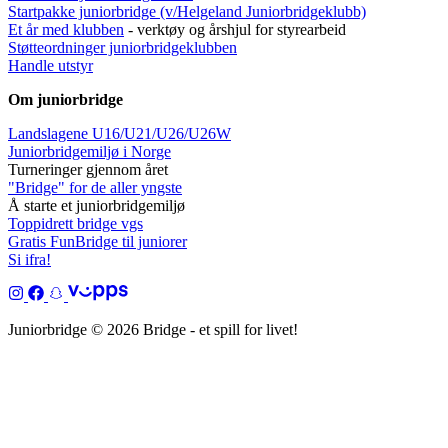
Startpakke juniorbridge (v/Helgeland Juniorbridgeklub
b)
Et år med klubben
- verktøy og årshjul for styrearbeid
Støtteordninger juniorbridgeklubben
Handle utstyr
Om juniorbridge
Landslagene U16/U21/U26/U26W
Juniorbridgemiljø i Norge
Turneringer gjennom året
"Bridge" for de aller yngste
Å starte et juniorbridgemiljø
Toppidrett bridge vgs
Gratis FunBridge til juniorer
Si ifra!
Juniorbridge © 2026 Bridge - et spill for livet!