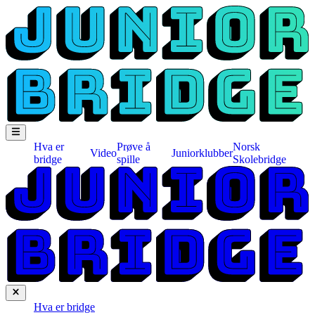
Hva er
Prøve å
Norsk
Video
Juniorklubber
bridge
spille
Skolebridge
Hva er bridge