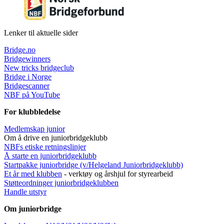
Lenker til aktuelle sider
Bridge.no
Bridgewinners
New tricks bridgeclub
Bridge i Norge
Bridgescanner
NBF på YouTube
For klubbledelse
Medlemskap junior
Om å drive en juniorbridgeklubb
NBFs etiske retningslinjer
Å starte en juniorbridgeklubb
Startpakke juniorbridge (v/Helgeland Juniorbridgeklub
b)
Et år med klubben
- verktøy og årshjul for styrearbeid
Støtteordninger juniorbridgeklubben
Handle utstyr
Om juniorbridge