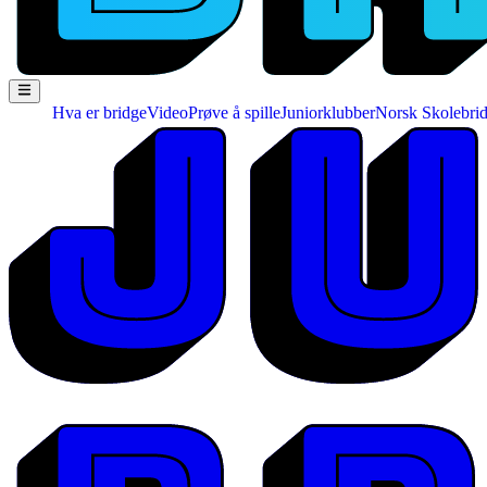
Hva er bridge
Video
Prøve å spille
Juniorklubber
Norsk Skolebri