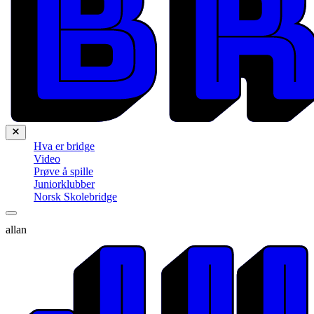
Hva er bridge
Video
Prøve å spille
Juniorklubber
Norsk Skolebridge
allan