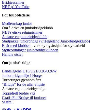
Bridgescanner
NBF på YouTube
For klubbledelse
Medlemskap junior
Om å drive en juniorbridgeklubb
NBFs etiske retningslinjer
Å starte en juniorbridgeklubb
Startpakke juniorbridge (v/Helgeland Juniorbridgeklub
b)
Et år med klubben
- verktøy og årshjul for styrearbeid
Støtteordninger juniorbridgeklubben
Handle utstyr
Om juniorbridge
Landslagene U16/U21/U26/U26W
Juniorbridgemiljø i Norge
Turneringer gjennom året
"Bridge" for de aller yngste
Å starte et juniorbridgemiljø
Toppidrett bridge vgs
Gratis FunBridge til juniorer
Si ifra!