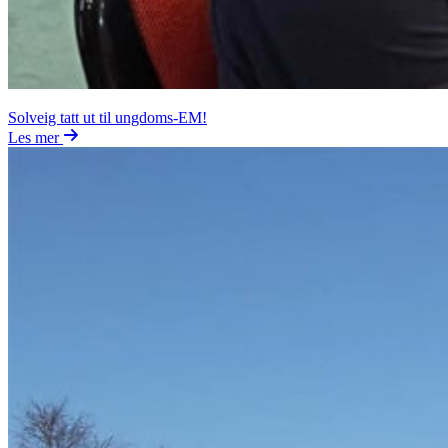
Solveig tatt ut til ungdoms-EM!
Les mer