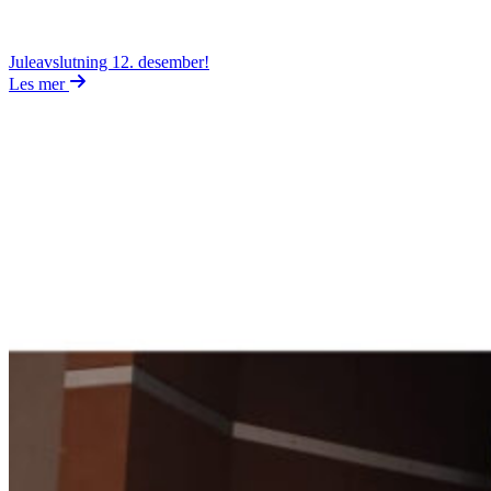
Juleavslutning 12. desember!
Les mer