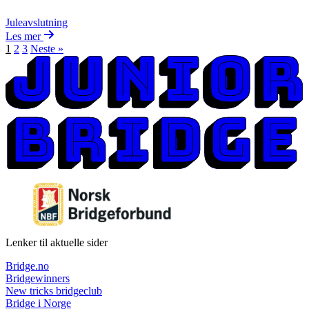
Juleavslutning
Les mer
1
2
3
Neste »
Lenker til aktuelle sider
Bridge.no
Bridgewinners
New tricks bridgeclub
Bridge i Norge