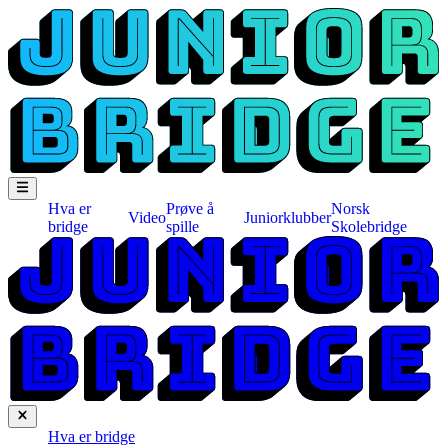
Hva er
Prøve å
Norsk
Video
Juniorklubber
bridge
spille
Skolebridge
Hva er bridge