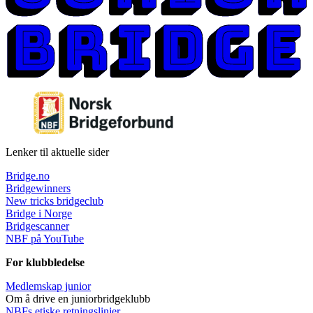
Lenker til aktuelle sider
Bridge.no
Bridgewinners
New tricks bridgeclub
Bridge i Norge
Bridgescanner
NBF på YouTube
For klubbledelse
Medlemskap junior
Om å drive en juniorbridgeklubb
NBFs etiske retningslinjer