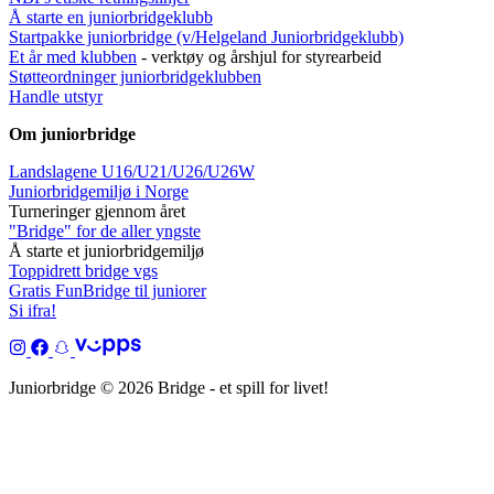
Å starte en juniorbridgeklubb
Startpakke juniorbridge (v/Helgeland Juniorbridgeklub
b)
Et år med klubben
- verktøy og årshjul for styrearbeid
Støtteordninger juniorbridgeklubben
Handle utstyr
Om juniorbridge
Landslagene U16/U21/U26/U26W
Juniorbridgemiljø i Norge
Turneringer gjennom året
"Bridge" for de aller yngste
Å starte et juniorbridgemiljø
Toppidrett bridge vgs
Gratis FunBridge til juniorer
Si ifra!
Juniorbridge © 2026 Bridge - et spill for livet!