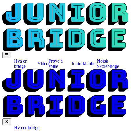
Hva er
Prøve å
Norsk
Video
Juniorklubber
bridge
spille
Skolebridge
Hva er bridge