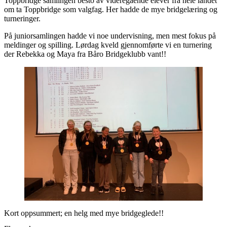
Toppbridge samlingen besto av videregående elever fra hele landet
om ta Toppbridge som valgfag. Her hadde de mye bridgelæring og
turneringer.
På juniorsamlingen hadde vi noe undervisning, men mest fokus på
meldinger og spilling. Lørdag kveld gjennomførte vi en turnering
der Rebekka og Maya fra Båro Bridgeklubb vant!!
Kort oppsummert; en helg med mye bridgeglede!!