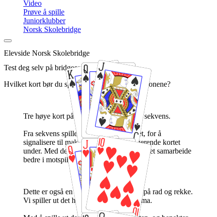
Video
Prøve å spille
Juniorklubber
Norsk Skolebridge
Elevside Norsk Skolebridge
Test deg selv på bridgeoppgaver
Hvilket kort bør du spille ut fra disse kombinasjonene?
Tre høye kort på rekke og rad kalles en sekvens.
Fra sekvens spiller vi det høyeste kortet, for å
signalisere til makker at vi har det tangerende kortet
under. Med denne avtalen kan makkerparet samarbeide
bedre i motspill.
Dette er også en sekvens, tre høye kort på rad og rekke.
Vi spiller ut det høyeste kortet, altså dama.