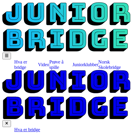
Hva er
Prøve å
Norsk
Video
Juniorklubber
bridge
spille
Skolebridge
Hva er bridge