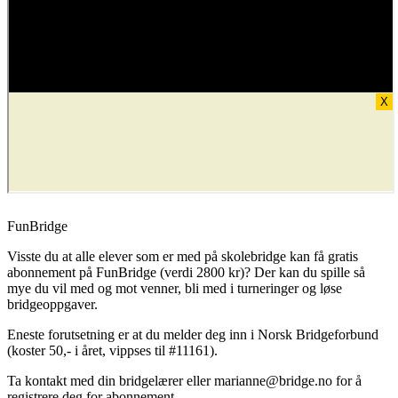
FunBridge
Visste du at alle elever som er med på skolebridge kan få gratis
abonnement på FunBridge (verdi 2800 kr)? Der kan du spille så
mye du vil med og mot venner, bli med i turneringer og løse
bridgeoppgaver.
Eneste forutsetning er at du melder deg inn i Norsk Bridgeforbund
(koster 50,- i året, vippses til #11161).
Ta kontakt med din bridgelærer eller marianne@bridge.no for å
registrere deg for abonnement.