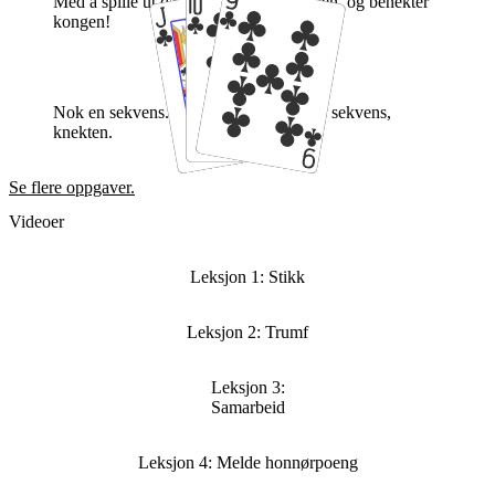
Med å spille ut dama, så lover vi knekten, og benekter
kongen!
Nok en sekvens. Vi spiller ut toppen av sekvens,
knekten.
Se flere oppgaver.
Videoer
Leksjon 1: Stikk
Leksjon 2: Trumf
Leksjon 3:
Samarbeid
Leksjon 4: Melde honnørpoeng