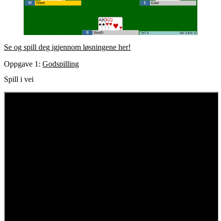
Se og spill deg igjennom løsningene her!
Oppgave 1:
Godspilling
Spill i vei