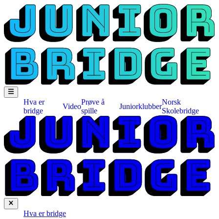
Hva er
Prøve å
Norsk
Video
Juniorklubber
bridge
spille
Skolebridge
Hva er bridge