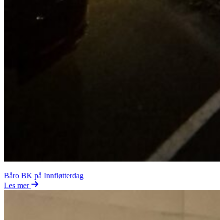
Båro BK på Innfløtterdag
Les mer