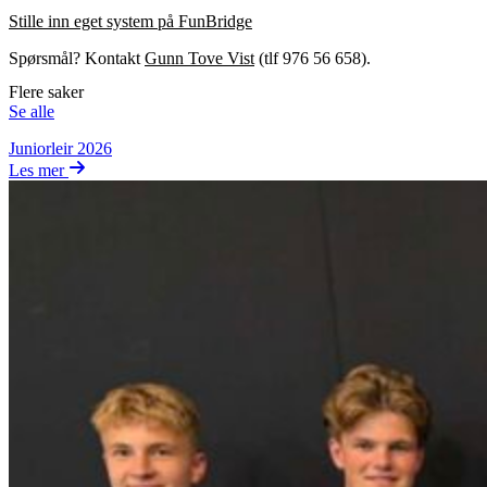
Stille inn eget system på FunBridge
Spørsmål? Kontakt
Gunn Tove Vist
(tlf 976 56 658).
Flere saker
Se alle
Juniorleir 2026
Les mer