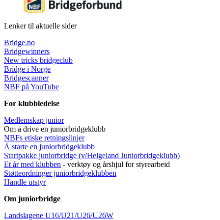
Lenker til aktuelle sider
Bridge.no
Bridgewinners
New tricks bridgeclub
Bridge i Norge
Bridgescanner
NBF på YouTube
For klubbledelse
Medlemskap junior
Om å drive en juniorbridgeklubb
NBFs etiske retningslinjer
Å starte en juniorbridgeklubb
Startpakke juniorbridge (v/Helgeland Juniorbridgeklub
b)
Et år med klubben
- verktøy og årshjul for styrearbeid
Støtteordninger juniorbridgeklubben
Handle utstyr
Om juniorbridge
Landslagene U16/U21/U26/U26W