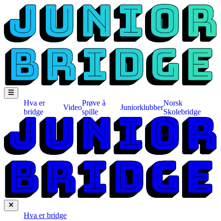
Hva er
Prøve å
Norsk
Video
Juniorklubber
bridge
spille
Skolebridge
Hva er bridge