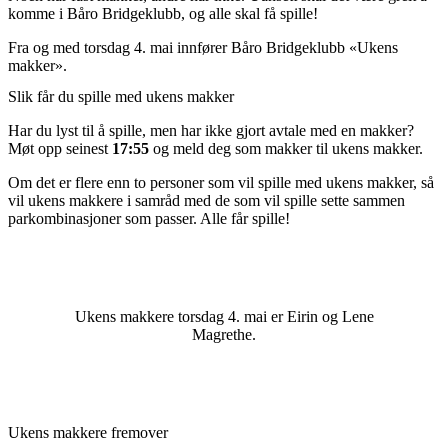
komme i Båro Bridgeklubb, og alle skal få spille!
Fra og med torsdag 4. mai innfører Båro Bridgeklubb «Ukens
makker».
Slik får du spille med ukens makker
Har du lyst til å spille, men har ikke gjort avtale med en makker?
Møt opp seinest
17:55
og meld deg som makker til ukens makker.
Om det er flere enn to personer som vil spille med ukens makker, så
vil ukens makkere i samråd med de som vil spille sette sammen
parkombinasjoner som passer. Alle får spille!
Ukens makkere torsdag 4. mai er Eirin og Lene
Magrethe.
Ukens makkere fremover