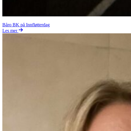
Båro BK på Innfløtterdag
Les mer