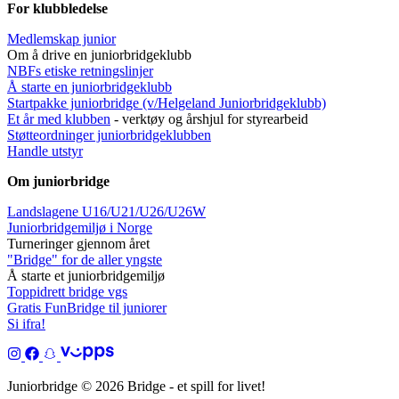
For klubbledelse
Medlemskap junior
Om å drive en juniorbridgeklubb
NBFs etiske retningslinjer
Å starte en juniorbridgeklubb
Startpakke juniorbridge (v/Helgeland Juniorbridgeklub
b)
Et år med klubben
- verktøy og årshjul for styrearbeid
Støtteordninger juniorbridgeklubben
Handle utstyr
Om juniorbridge
Landslagene U16/U21/U26/U26W
Juniorbridgemiljø i Norge
Turneringer gjennom året
"Bridge" for de aller yngste
Å starte et juniorbridgemiljø
Toppidrett bridge vgs
Gratis FunBridge til juniorer
Si ifra!
Juniorbridge © 2026 Bridge - et spill for livet!