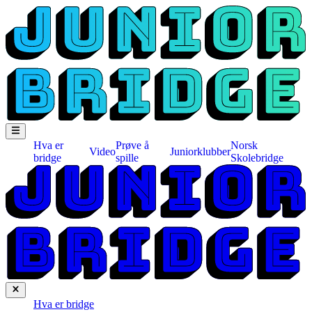
Hva er
Prøve å
Norsk
Video
Juniorklubber
bridge
spille
Skolebridge
Hva er bridge