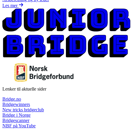
Les mer
Lenker til aktuelle sider
Bridge.no
Bridgewinners
New tricks bridgeclub
Bridge i Norge
Bridgescanner
NBF på YouTube