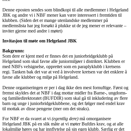
Denne eposten sendes som blindkopi til alle medlemmer i Helgeland
JBK og andre vi i NBF mener kan være interessert i fremtiden til
klubben. (Siden det er mange utenlandske medlemmer på
medlemslista har jeg forsøkt å plukke ut de jeg mener er relevante –
inviter gjerne med andre i møtet)
Invitasjon til møte om Helgeland JBK
Bakgrunn:
Som dere er kjent med er finnes det en juniorbridgeklubb på
Helgeland som skal favne alle juniormiljøer i distriktet. Klubben er
med NBFs velsignelse, opprettet som en paraplyklubb i kretsens
regi. Tanken bak det var at ved å involvere kretsen var det enklere å
favne alle klubber og miljø på Helgeland.
Denne organiseringen er per i dag ikke den mest fornuftige. Først og
fremst skyldes det at NBF i dag mottar midler fra Barne-, ungdoms-
og familiedirektoratet (BUFDIR) som skal gå til inkludering av flere
barn og unge i juniorbridgeklubbene, og det følger med endel krav
til mottak av disse pengene (mer om det straks).
For NBF er da svaret at vi
(egentlig dere)
må omorganisere
Helgeland JBK på en slik måte at vi møter Bufdirs krav, og at alle
lokalmiljø høres og har innflytelse på sin egen klubb. Særlig er det