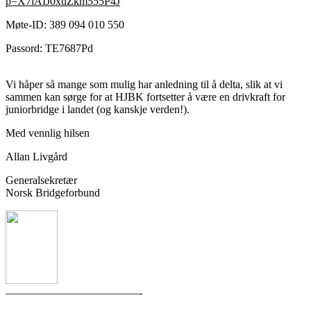
p=X7iAIJ0xuZkm555P4J
Møte-ID: 389 094 010 550
Passord: TE7687Pd
Vi håper så mange som mulig har anledning til å delta, slik at vi
sammen kan sørge for at HJBK fortsetter å være en drivkraft for
juniorbridge i landet (og kanskje verden!).
Med vennlig hilsen
Allan Livgård
Generalsekretær
Norsk Bridgeforbund
————————————-