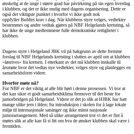
ønskelig at de unge i større grad har påvirkning på sin egen hverdag
i klubben, og det er ikke mulig med dagens organisering. Dette er
også det viktigste punktet i hvorfor vi ikke godt nok
oppfyller Bufdirs krav i dag. Når klubbens styre velges, vedtekter
bestemmes og andre vedtak gjøres på NBF Helgelands kretsting, så
har ikke de unge medlemmene fulle demokratiske rettigheter i
klubben.
Dagens styre i Helgeland JBK vil på bakgrunn av dette fremme
forslag til NBF Helgelands kretsting i slutten av april om at klubben
«løsrives» fra kretsen. I etterkant av det må klubben innkalle til
årsmøte hvor det vedtas nye vedtekter, velges styre og planlegges en
samarbeidsform videre.
Hvorfor møte nå?
For NBF er det viktig at alle blir hørt i denne prosessen. Vi tror at
det kan sikre et godt samarbeidsklima fremover til det beste for
juniorbridgen på Helgeland. Videre er det jo slik at HJBK har hatt
mange ulike jern i ilden; fra introduksjon i skolen for å lage lokale
miljø til internasjonale satsinger og ikke minst nasjonale
juniorarrangement. Med så ulike arrangement tror vi det er fint å
møtes slik at alle kan få si litt om hva de ønsker klubben skal være i
fremtiden.