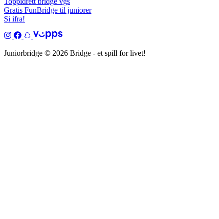
Toppidrett bridge vgs
Gratis FunBridge til juniorer
Si ifra!
Juniorbridge © 2026 Bridge - et spill for livet!