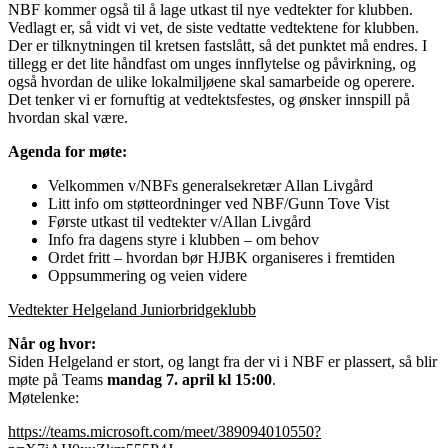
NBF kommer også til å lage utkast til nye vedtekter for klubben.
Vedlagt er, så vidt vi vet, de siste vedtatte vedtektene for klubben.
Der er tilknytningen til kretsen fastslått, så det punktet må endres. I
tillegg er det lite håndfast om unges innflytelse og påvirkning, og
også hvordan de ulike lokalmiljøene skal samarbeide og operere.
Det tenker vi er fornuftig at vedtektsfestes, og ønsker innspill på
hvordan skal være.
Agenda for møte:
Velkommen v/NBFs generalsekretær Allan Livgård
Litt info om støtteordninger ved NBF/Gunn Tove Vist
Første utkast til vedtekter v/Allan Livgård
Info fra dagens styre i klubben – om behov
Ordet fritt – hvordan bør HJBK organiseres i fremtiden
Oppsummering og veien videre
Vedtekter Helgeland Juniorbridgeklubb
Når og hvor:
Siden Helgeland er stort, og langt fra der vi i NBF er plassert, så blir
møte på Teams
mandag 7. april kl 15:00
.
Møtelenke:
https://teams.microsoft.com/meet/389094010550?