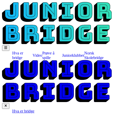
Hva er
Prøve å
Norsk
Video
Juniorklubber
bridge
spille
Skolebridge
Hva er bridge