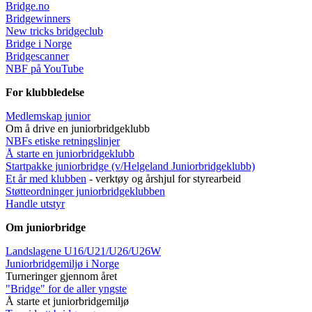
Bridge.no
Bridgewinners
New tricks bridgeclub
Bridge i Norge
Bridgescanner
NBF på YouTube
For klubbledelse
Medlemskap junior
Om å drive en juniorbridgeklubb
NBFs etiske retningslinjer
Å starte en juniorbridgeklubb
Startpakke juniorbridge (v/Helgeland Juniorbridgeklub
b)
Et år med klubben
- verktøy og årshjul for styrearbeid
Støtteordninger juniorbridgeklubben
Handle utstyr
Om juniorbridge
Landslagene U16/U21/U26/U26W
Juniorbridgemiljø i Norge
Turneringer gjennom året
"Bridge" for de aller yngste
Å starte et juniorbridgemiljø