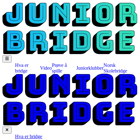
Hva er
Prøve å
Norsk
Video
Juniorklubber
bridge
spille
Skolebridge
Hva er bridge