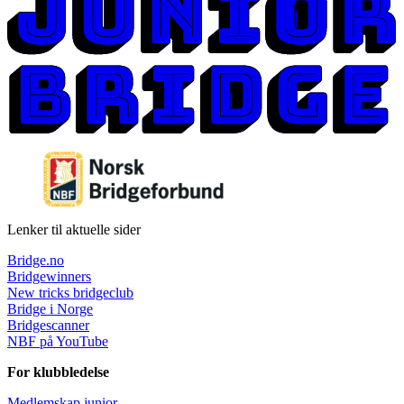
Lenker til aktuelle sider
Bridge.no
Bridgewinners
New tricks bridgeclub
Bridge i Norge
Bridgescanner
NBF på YouTube
For klubbledelse
Medlemskap junior