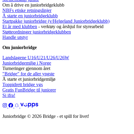
Om å drive en juniorbridgeklubb
NBFs etiske retningslinjer
Å starte en juniorbridgeklubb
Startpakke juniorbridge (v/Helgeland Juniorbridgeklub
b)
Et år med klubben
- verktøy og årshjul for styrearbeid
Støtteordninger juniorbridgeklubben
Handle utstyr
Om juniorbridge
Landslagene U16/U21/U26/U26W
Juniorbridgemiljø i Norge
Turneringer gjennom året
"Bridge" for de aller yngste
Å starte et juniorbridgemiljø
Toppidrett bridge vgs
Gratis FunBridge til juniorer
Si ifra!
Juniorbridge © 2026 Bridge - et spill for livet!