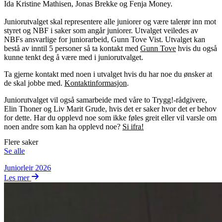
Ida Kristine Mathisen, Jonas Brekke og Fenja Money.
Juniorutvalget skal representere alle juniorer og være talerør inn mot
styret og NBF i saker som angår juniorer. Utvalget veiledes av
NBFs ansvarlige for juniorarbeid, Gunn Tove Vist. Utvalget kan
bestå av inntil 5 personer så ta kontakt med
Gunn Tove
hvis du også
kunne tenkt deg å være med i juniorutvalget.
Ta gjerne kontakt med noen i utvalget hvis du har noe du ønsker at
de skal jobbe med.
Kontaktinformasjon
.
Juniorutvalget vil også samarbeide med våre to Trygg!-rådgivere,
Elin Thoner og Liv Marit Grude, hvis det er saker hvor det er behov
for dette. Har du opplevd noe som ikke føles greit eller vil varsle om
noen andre som kan ha opplevd noe?
Si ifra!
Flere saker
Se alle
Juniorleir 2026
Les mer