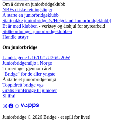
Om å drive en juniorbridgeklubb
NBFs etiske retningslinjer
Å starte en juniorbridgeklubb
Startpakke juniorbridge (v/Helgeland Juniorbridgeklub
b)
Et år med klubben
- verktøy og årshjul for styrearbeid
Støtteordninger juniorbridgeklubben
Handle utstyr
Om juniorbridge
Landslagene U16/U21/U26/U26W
Juniorbridgemiljø i Norge
Turneringer gjennom året
"Bridge" for de aller yngste
Å starte et juniorbridgemiljø
Toppidrett bridge vgs
Gratis FunBridge til juniorer
Si ifra!
Juniorbridge © 2026 Bridge - et spill for livet!