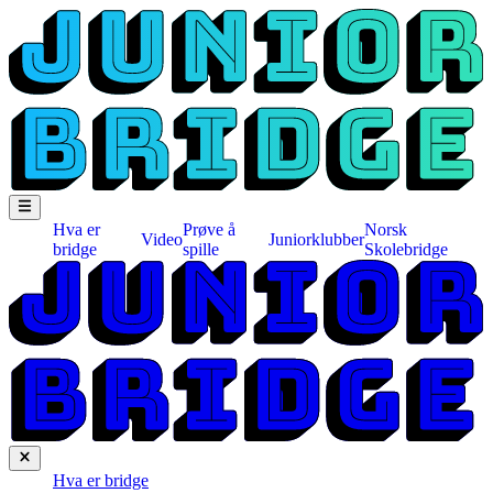
Hva er
Prøve å
Norsk
Video
Juniorklubber
bridge
spille
Skolebridge
Hva er bridge