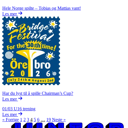
Hele Norge spilte – Tobias og Mattias vant!
Les mer
Har du lyst til å spille Chairman’s Cup?
Les mer
01/03
U16 trening
Les mer
« Forrige
1
2
3
4
5
6
…
19
Neste »