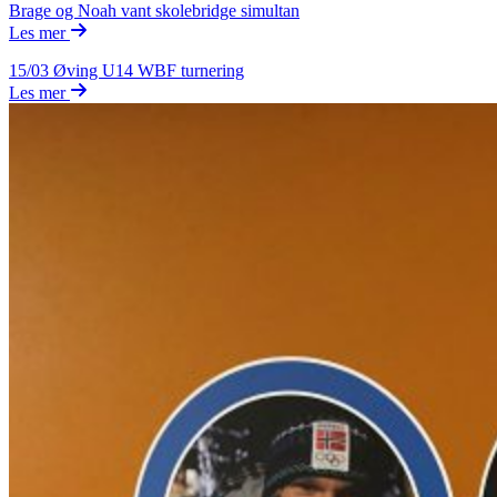
Brage og Noah vant skolebridge simultan
Les mer
15/03
Øving U14 WBF turnering
Les mer