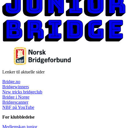
Lenker til aktuelle sider
Bridge.no
Bridgewinners
New tricks bridgeclub
Bridge i Norge
Bridgescanner
NBF på YouTube
For klubbledelse
Medlemskap junior