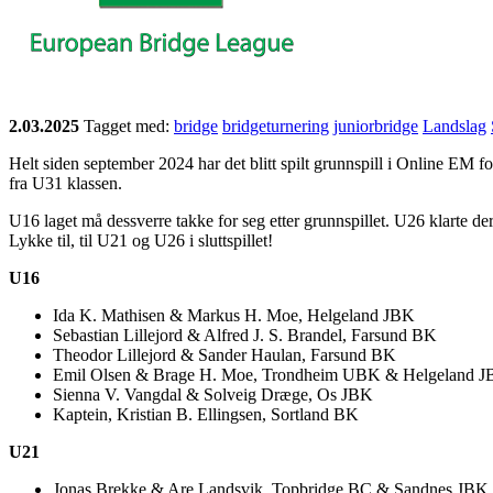
2.03.2025
Tagget med:
bridge
bridgeturnering
juniorbridge
Landslag
Helt siden september 2024 har det blitt spilt grunnspill i Online EM for
fra U31 klassen.
U16 laget må dessverre takke for seg etter grunnspillet. U26 klarte der
Lykke til, til U21 og U26 i sluttspillet!
U16
Ida K. Mathisen & Markus H. Moe, Helgeland JBK
Sebastian Lillejord & Alfred J. S. Brandel, Farsund BK
Theodor Lillejord & Sander Haulan, Farsund BK
Emil Olsen & Brage H. Moe, Trondheim UBK & Helgeland 
Sienna V. Vangdal & Solveig Dræge, Os JBK
Kaptein, Kristian B. Ellingsen, Sortland BK
U21
Jonas Brekke & Are Landsvik, Topbridge BC & Sandnes JBK