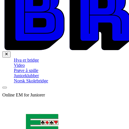
Hva er bridge
Video
Prøve å spille
Juniorklubber
Norsk Skolebridge
Online EM for Juniorer