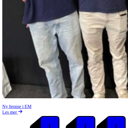
Ny bronse i EM
Les mer