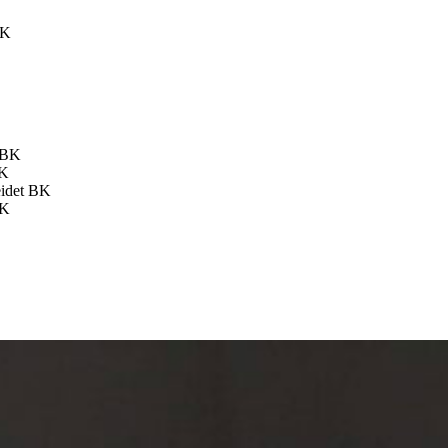
BK
 BK
BK
eidet BK
BK