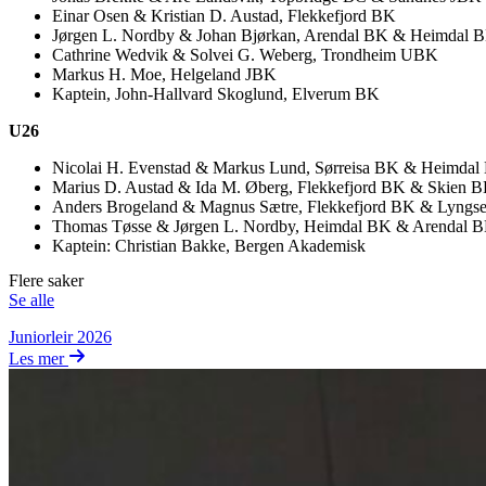
Einar Osen & Kristian D. Austad, Flekkefjord BK
Jørgen L. Nordby & Johan Bjørkan, Arendal BK & Heimdal 
Cathrine Wedvik & Solvei G. Weberg, Trondheim UBK
Markus H. Moe, Helgeland JBK
Kaptein, John-Hallvard Skoglund, Elverum BK
U26
Nicolai H. Evenstad & Markus Lund, Sørreisa BK & Heimdal
Marius D. Austad & Ida M. Øberg, Flekkefjord BK & Skien 
Anders Brogeland & Magnus Sætre, Flekkefjord BK & Lyngs
Thomas Tøsse & Jørgen L. Nordby, Heimdal BK & Arendal 
Kaptein: Christian Bakke, Bergen Akademisk
Flere saker
Se alle
Juniorleir 2026
Les mer