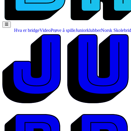
Hva er bridge
Video
Prøve å spille
Juniorklubber
Norsk Skolebri