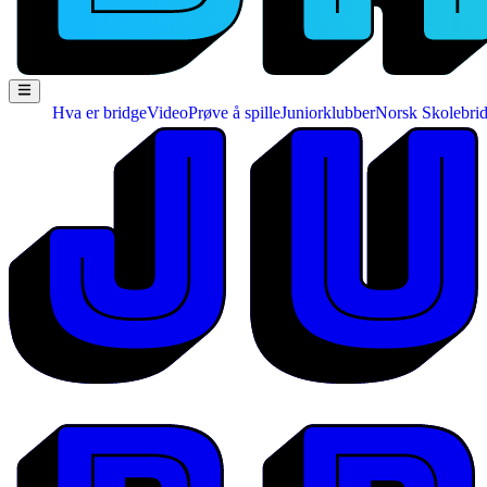
Hva er bridge
Video
Prøve å spille
Juniorklubber
Norsk Skolebri