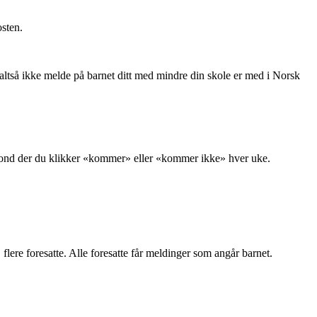
osten.
n altså ikke melde på barnet ditt med mindre din skole er med i Norsk
i Spond der du klikker «kommer» eller «kommer ikke» hver uke.
 flere foresatte. Alle foresatte får meldinger som angår barnet.