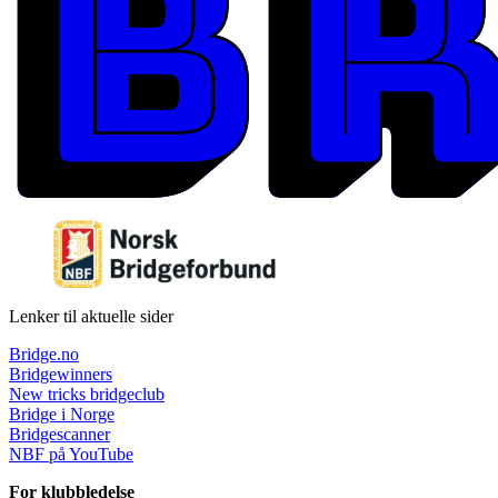
Lenker til aktuelle sider
Bridge.no
Bridgewinners
New tricks bridgeclub
Bridge i Norge
Bridgescanner
NBF på YouTube
For klubbledelse