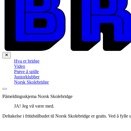
Hva er bridge
Video
Prøve å spille
Juniorklubber
Norsk Skolebridge
Påmeldingsskjema Norsk Skolebridge
JA! Jeg vil være med.
Deltakelse i fritidstilbudet til Norsk Skolebridge er gratis. Ved å fyll