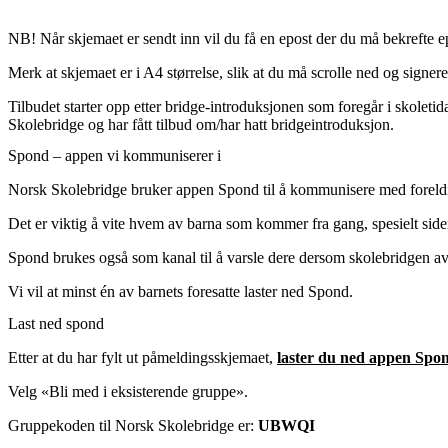
NB! Når skjemaet er sendt inn vil du få en epost der du må bekrefte e
Merk at skjemaet er i A4 størrelse, slik at du må scrolle ned og signere.
Tilbudet starter opp etter bridge-introduksjonen som foregår i skoletid
Skolebridge og har fått tilbud om/har hatt bridgeintroduksjon.
Spond – appen vi kommuniserer i
Norsk Skolebridge bruker appen Spond til å kommunisere med foreld
Det er viktig å vite hvem av barna som kommer fra gang, spesielt side
Spond brukes også som kanal til å varsle dere dersom skolebridgen av 
Vi vil at minst én av barnets foresatte laster ned Spond.
Last ned spond
Etter at du har fylt ut påmeldingsskjemaet,
laster du ned appen Spo
Velg «Bli med i eksisterende gruppe».
Gruppekoden til Norsk Skolebridge er:
UBWQI