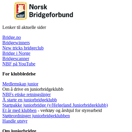
Lenker til aktuelle sider
Bridge.no
Bridgewinners
New tricks bridgeclub
Bridge i Norge
Bridgescanner
NBF på YouTube
For klubbledelse
Medlemskap junior
Om å drive en juniorbridgeklubb
NBFs etiske retningslinjer
Å starte en juniorbridgeklubb
Startpakke juniorbridge (v/Helgeland Juniorbridgeklub
b)
Et år med klubben
- verktøy og årshjul for styrearbeid
Støtteordninger juniorbridgeklubben
Handle utstyr
Om juniorbridge