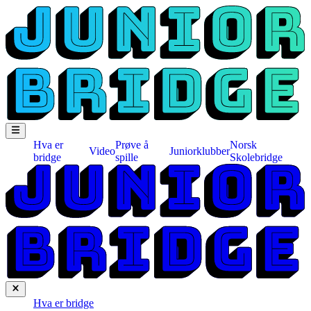
Hva er
Prøve å
Norsk
Video
Juniorklubber
bridge
spille
Skolebridge
Hva er bridge