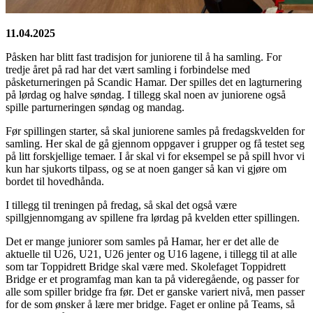
11.04.2025
Påsken har blitt fast tradisjon for juniorene til å ha samling. For
tredje året på rad har det vært samling i forbindelse med
påsketurneringen på Scandic Hamar. Der spilles det en lagturnering
på lørdag og halve søndag. I tillegg skal noen av juniorene også
spille parturneringen søndag og mandag.
Før spillingen starter, så skal juniorene samles på fredagskvelden for
samling. Her skal de gå gjennom oppgaver i grupper og få testet seg
på litt forskjellige temaer. I år skal vi for eksempel se på spill hvor vi
kun har sjukorts tilpass, og se at noen ganger så kan vi gjøre om
bordet til hovedhånda.
I tillegg til treningen på fredag, så skal det også være
spillgjennomgang av spillene fra lørdag på kvelden etter spillingen.
Det er mange juniorer som samles på Hamar, her er det alle de
aktuelle til U26, U21, U26 jenter og U16 lagene, i tillegg til at alle
som tar Toppidrett Bridge skal være med. Skolefaget Toppidrett
Bridge er et programfag man kan ta på videregående, og passer for
alle som spiller bridge fra før. Det er ganske variert nivå, men passer
for de som ønsker å lære mer bridge. Faget er online på Teams, så