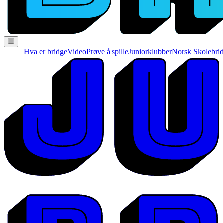
Hva er bridge
Video
Prøve å spille
Juniorklubber
Norsk Skolebri