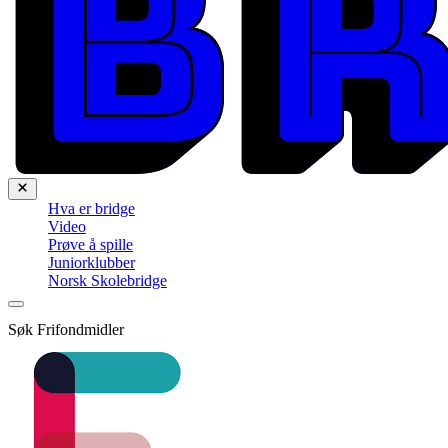
Hva er bridge
Video
Prøve å spille
Juniorklubber
Norsk Skolebridge
Søk Frifondmidler