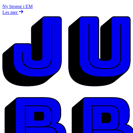
Ny bronse i EM
Les mer