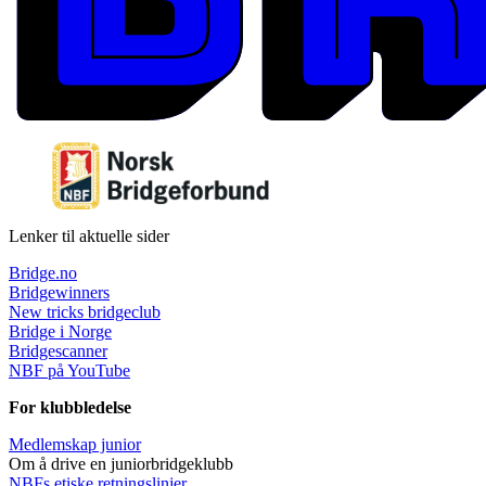
Lenker til aktuelle sider
Bridge.no
Bridgewinners
New tricks bridgeclub
Bridge i Norge
Bridgescanner
NBF på YouTube
For klubbledelse
Medlemskap junior
Om å drive en juniorbridgeklubb
NBFs etiske retningslinjer