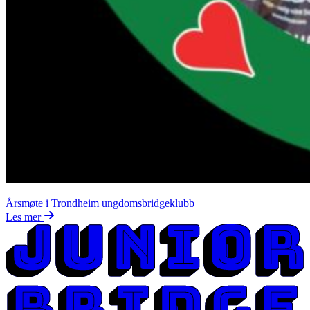
Årsmøte i Trondheim ungdomsbridgeklubb
Les mer