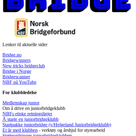
Lenker til aktuelle sider
Bridge.no
Bridgewinners
New tricks bridgeclub
Bridge i Norge
Bridgescanner
NBF på YouTube
For klubbledelse
Medlemskap junior
Om å drive en juniorbridgeklubb
NBFs etiske retningslinjer
Å starte en juniorbridgeklubb
Startpakke juniorbridge (v/Helgeland Juniorbridgeklub
b)
Et år med klubben
- verktøy og årshjul for styrearbeid
Støtteordninger juniorbridgeklubben