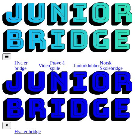
Hva er
Prøve å
Norsk
Video
Juniorklubber
bridge
spille
Skolebridge
Hva er bridge