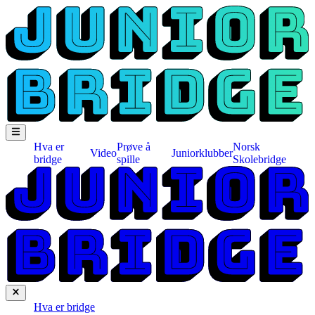
Hva er
Prøve å
Norsk
Video
Juniorklubber
bridge
spille
Skolebridge
Hva er bridge