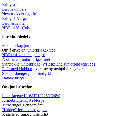
Bridge.no
Bridgewinners
New tricks bridgeclub
Bridge i Norge
Bridgescanner
NBF på YouTube
For klubbledelse
Medlemskap junior
Om å drive en juniorbridgeklubb
NBFs etiske retningslinjer
Å starte en juniorbridgeklubb
Startpakke juniorbridge (v/Helgeland Juniorbridgeklub
b)
Et år med klubben
- verktøy og årshjul for styrearbeid
Støtteordninger juniorbridgeklubben
Handle utstyr
Om juniorbridge
Landslagene U16/U21/U26/U26W
Juniorbridgemiljø i Norge
Turneringer gjennom året
"Bridge" for de aller yngste
Å starte et juniorbridgemiljø