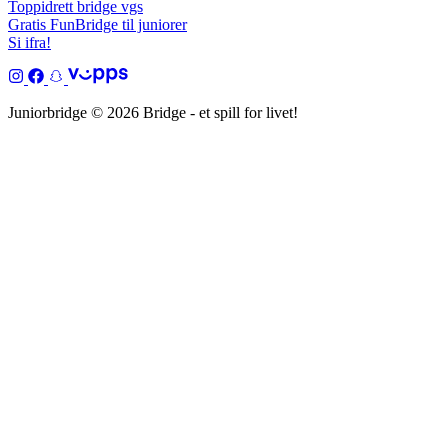
Toppidrett bridge vgs
Gratis FunBridge til juniorer
Si ifra!
Juniorbridge © 2026 Bridge - et spill for livet!