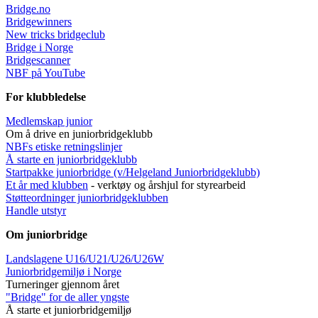
Bridge.no
Bridgewinners
New tricks bridgeclub
Bridge i Norge
Bridgescanner
NBF på YouTube
For klubbledelse
Medlemskap junior
Om å drive en juniorbridgeklubb
NBFs etiske retningslinjer
Å starte en juniorbridgeklubb
Startpakke juniorbridge (v/Helgeland Juniorbridgeklub
b)
Et år med klubben
- verktøy og årshjul for styrearbeid
Støtteordninger juniorbridgeklubben
Handle utstyr
Om juniorbridge
Landslagene U16/U21/U26/U26W
Juniorbridgemiljø i Norge
Turneringer gjennom året
"Bridge" for de aller yngste
Å starte et juniorbridgemiljø