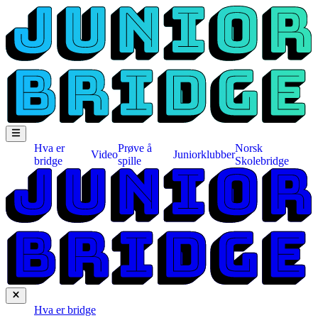
Hva er
Prøve å
Norsk
Video
Juniorklubber
bridge
spille
Skolebridge
Hva er bridge