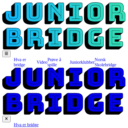
Hva er
Prøve å
Norsk
Video
Juniorklubber
bridge
spille
Skolebridge
Hva er bridge