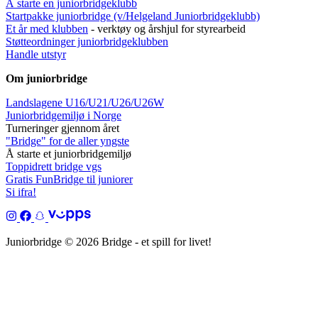
Å starte en juniorbridgeklubb
Startpakke juniorbridge (v/Helgeland Juniorbridgeklub
b)
Et år med klubben
- verktøy og årshjul for styrearbeid
Støtteordninger juniorbridgeklubben
Handle utstyr
Om juniorbridge
Landslagene U16/U21/U26/U26W
Juniorbridgemiljø i Norge
Turneringer gjennom året
"Bridge" for de aller yngste
Å starte et juniorbridgemiljø
Toppidrett bridge vgs
Gratis FunBridge til juniorer
Si ifra!
Juniorbridge © 2026 Bridge - et spill for livet!