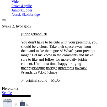
Video
Prøve å spille
Juniorklubber
Norsk Skolebridge
Svake 2, hvor god?
@bridgebabe530
You don’t have to be cute with your preempts, you
should be vicious. Take their space away from
them and make them guess! What’s your preempt
range? Let me know in the comments and make
sure to like and follow for more daily bridge
content. Until next time, happy bridging!
#happybridging
#bridge
#preempts
#weak2
#standards
#dog
#chaos
♬ original sound – MoJo
Flere saker
Se alle