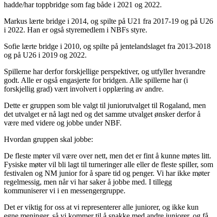
hadde/har toppbridge som fag både i 2021 og 2022.
Markus lærte bridge i 2014, og spilte på U21 fra 2017-19 og på U26
i 2022. Han er også styremedlem i NBFs styre.
Sofie lærte bridge i 2010, og spilte på jentelandslaget fra 2013-2018
og på U26 i 2019 og 2022.
Spillerne har derfor forskjellige perspektiver, og utfyller hverandre
godt. Alle er også engasjerte for bridgen. Alle spillerne har (i
forskjellig grad) vært involvert i opplæring av andre.
Dette er gruppen som ble valgt til juniorutvalget til Rogaland, men
det utvalget er nå lagt ned og det samme utvalget ønsker derfor å
være med videre og jobbe under NBF.
Hvordan gruppen skal jobbe:
De fleste møter vil være over nett, men det er fint å kunne møtes litt.
Fysiske møter vil bli lagt til turneringer alle eller de fleste spiller, som
festivalen og NM junior for å spare tid og penger. Vi har ikke møter
regelmessig, men når vi har saker å jobbe med. I tillegg
kommuniserer vi i en messengergruppe.
Det er viktig for oss at vi representerer alle juniorer, og ikke kun
egne meninger, så vi kommer til å snakke med andre juniorer, og få