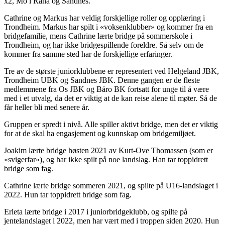
x2, Mo i Rana og Sandnes.
Cathrine og Markus har veldig forskjellige roller og opplæring i
Trondheim. Markus har spilt i «voksenklubber» og kommer fra en
bridgefamilie, mens Cathrine lærte bridge på sommerskole i
Trondheim, og har ikke bridgespillende foreldre. Så selv om de
kommer fra samme sted har de forskjellige erfaringer.
Tre av de største juniorklubbene er representert ved Helgeland JBK,
Trondheim UBK og Sandnes JBK. Denne gangen er de fleste
medlemmene fra Os JBK og Båro BK fortsatt for unge til å være
med i et utvalg, da det er viktig at de kan reise alene til møter. Så de
får heller bli med senere år.
Gruppen er spredt i nivå. Alle spiller aktivt bridge, men det er viktig
for at de skal ha engasjement og kunnskap om bridgemiljøet.
Joakim lærte bridge høsten 2021 av Kurt-Ove Thomassen (som er
«svigerfar»), og har ikke spilt på noe landslag. Han tar toppidrett
bridge som fag.
Cathrine lærte bridge sommeren 2021, og spilte på U16-landslaget i
2022. Hun tar toppidrett bridge som fag.
Erleta lærte bridge i 2017 i juniorbridgeklubb, og spilte på
jentelandslaget i 2022, men har vært med i troppen siden 2020. Hun