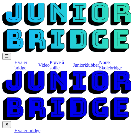
Hva er
Prøve å
Norsk
Video
Juniorklubber
bridge
spille
Skolebridge
Hva er bridge