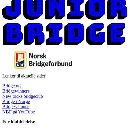
Lenker til aktuelle sider
Bridge.no
Bridgewinners
New tricks bridgeclub
Bridge i Norge
Bridgescanner
NBF på YouTube
For klubbledelse