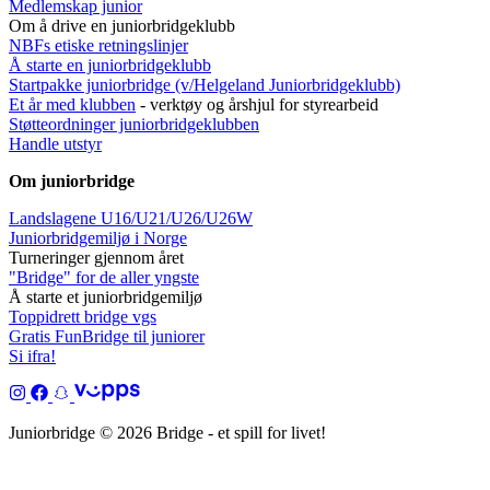
Medlemskap junior
Om å drive en juniorbridgeklubb
NBFs etiske retningslinjer
Å starte en juniorbridgeklubb
Startpakke juniorbridge (v/Helgeland Juniorbridgeklub
b)
Et år med klubben
- verktøy og årshjul for styrearbeid
Støtteordninger juniorbridgeklubben
Handle utstyr
Om juniorbridge
Landslagene U16/U21/U26/U26W
Juniorbridgemiljø i Norge
Turneringer gjennom året
"Bridge" for de aller yngste
Å starte et juniorbridgemiljø
Toppidrett bridge vgs
Gratis FunBridge til juniorer
Si ifra!
Juniorbridge © 2026 Bridge - et spill for livet!