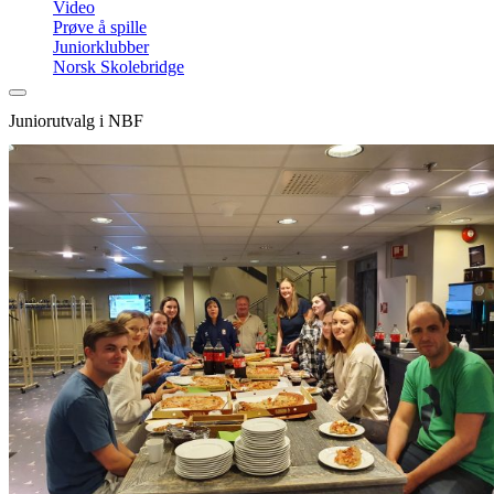
Video
Prøve å spille
Juniorklubber
Norsk Skolebridge
Juniorutvalg i NBF