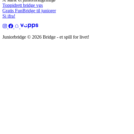
Toppidrett bridge vgs
Gratis FunBridge til juniorer
Si ifra!
Juniorbridge © 2026 Bridge - et spill for livet!