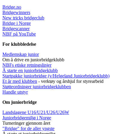
Bridge.no
Bridgewinners
New tricks bridgeclub
Bridge i Norge
Bridgescanner
NBF på YouTube
For klubbledelse
Medlemskap junior
Om å drive en juniorbridgeklubb
NBFs etiske retningslinjer
Å starte en juniorbridgeklubb
Startpakke juniorbridge (v/Helgeland Juniorbridgeklub
b)
Et år med klubben
- verktøy og årshjul for styrearbeid
Støtteordninger juniorbridgeklubben
Handle utstyr
Om juniorbridge
Landslagene U16/U21/U26/U26W
Juniorbridgemiljø i Norge
Turneringer gjennom året
"Bridge" for de aller yngste
Å starte et juniorbridgemiljø