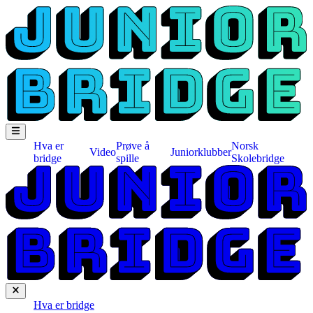
Hva er
Prøve å
Norsk
Video
Juniorklubber
bridge
spille
Skolebridge
Hva er bridge