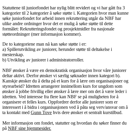
Statuttene til juniorfondet har nylig blitt revidert og vi har gått fra 3
kategorier til 2 kategorier å søke støtte i. Kategorien hvor man kunne
søke juniorfondet for arbeid innen rekruttering utgår da NBF har
ulike andre ordninger hvor det er mulig å søke støtte til dette
formålet: Rekrutteringsfondet og prosjektmidler fra nasjonale
støtteordninger (mer informasjon kommer).
De to kategoriene man nå kan søke støtte i er:
a) Spillerutvikling av juniorer, herunder støtte til deltakelse i
mesterskap.
b) Utvikling av juniorer i administratorroller.
NBF ønsker å være en demokratisk organisasjon hvor våre juniorer
deltar aktivt. Derfor ønsker vi særlig søknader innen kategori b).
Kanskje ønsker du å delta på et kurs for å lære om organisasjoner og
styrearbeid? Idretten arrangerer innimellom kurs for ungdom som
ønsker å jobbe frivillig eller ønsker å lære mer om det å være leder i
idretten. Ved interesse fra flere kan NBF se på muligheten for å
organisere et felles kurs. Oppfordrer derfor alle juniorer som er
interessert i å bidra i organisasjonen ved å påta seg verv/ansvar om å
ta kontakt med
Gunn Tove
hvis dere ønsker et sentralt kurstilbud.
Mer informasjon om fondet, statutter og hvordan du søker finner du
på
NBF sine hjemmesider.