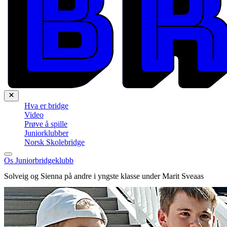
Hva er bridge
Video
Prøve å spille
Juniorklubber
Norsk Skolebridge
Os Juniorbridgeklubb
Solveig og Sienna på andre i yngste klasse under Marit Sveaas