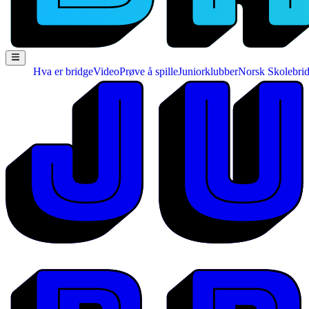
Hva er bridge
Video
Prøve å spille
Juniorklubber
Norsk Skolebri